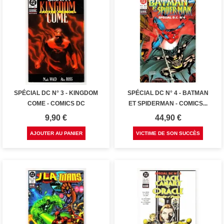
SPÉCIAL DC N° 3 - KINGDOM
SPÉCIAL DC N° 4 - BATMAN
COME - COMICS DC
ET SPIDERMAN - COMICS...
Prix
Prix
9,90 €
44,90 €
AJOUTER AU PANIER
VICTIME DE SON SUCCÈS