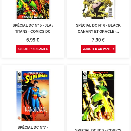
SPÉCIAL DC N° 5 - JLA /
SPÉCIAL DC N° 6 - BLACK
TITANS - COMICS DC
CANARY ET ORACLE -...
Prix
Prix
6,99 €
7,90 €
AJOUTER AU PANIER
AJOUTER AU PANIER
SPÉCIAL DC N°7 -
SPÉCIAL DC N° 9 - COMICS