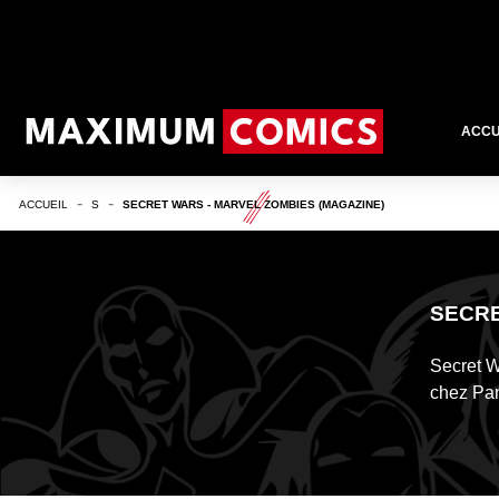
ACCU
ACCUEIL
S
SECRET WARS - MARVEL ZOMBIES (MAGAZINE)
SECRE
Secret W
chez Pan