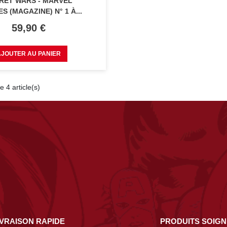
RET WARS - MARVEL
S (MAGAZINE) N° 1 À...
Prix
59,90 €
AJOUTER AU PANIER
e 4 article(s)
IVRAISON RAPIDE
PRODUITS SOIG