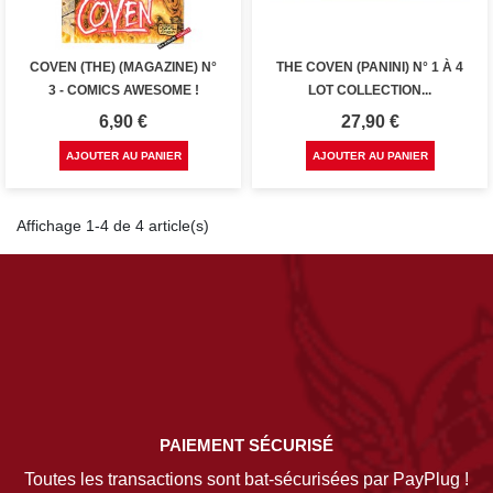
COVEN (THE) (MAGAZINE) N°
THE COVEN (PANINI) N° 1 À 4
3 - COMICS AWESOME !
LOT COLLECTION...
Prix
Prix
6,90 €
27,90 €
AJOUTER AU PANIER
AJOUTER AU PANIER
Affichage 1-4 de 4 article(s)
PAIEMENT SÉCURISÉ
Toutes les transactions sont bat-sécurisées par PayPlug !