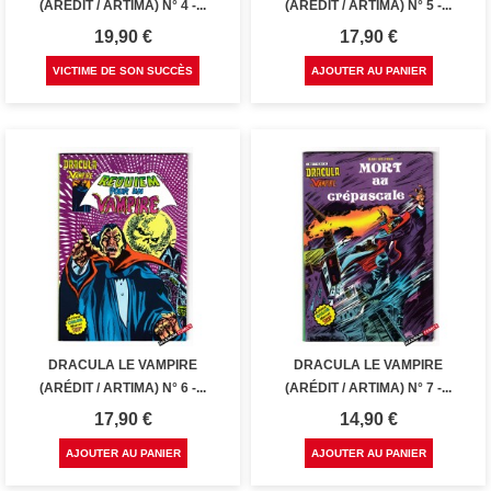
(ARÉDIT / ARTIMA) N° 4 -...
(ARÉDIT / ARTIMA) N° 5 -...
Prix
Prix
19,90 €
17,90 €
VICTIME DE SON SUCCÈS
AJOUTER AU PANIER
DRACULA LE VAMPIRE
DRACULA LE VAMPIRE
(ARÉDIT / ARTIMA) N° 6 -...
(ARÉDIT / ARTIMA) N° 7 -...
Prix
Prix
17,90 €
14,90 €
AJOUTER AU PANIER
AJOUTER AU PANIER