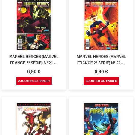
MARVEL HEROES (MARVEL
MARVEL HEROES (MARVEL
FRANCE 2° SÉRIE) N° 21 -...
FRANCE 2° SÉRIE) N° 22 -...
Prix
Prix
6,90 €
6,90 €
AJOUTER AU PANIER
AJOUTER AU PANIER