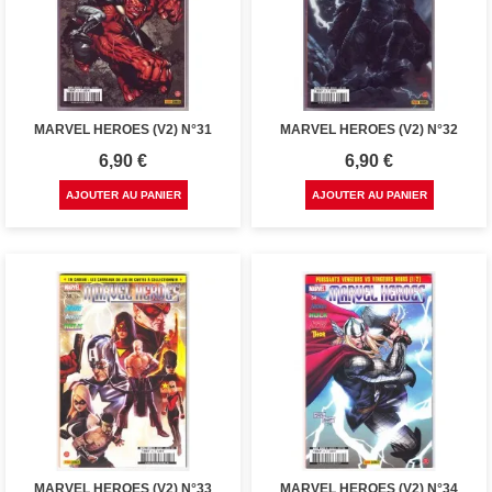
MARVEL HEROES (V2) N°31
MARVEL HEROES (V2) N°32
Prix
Prix
6,90 €
6,90 €
AJOUTER AU PANIER
AJOUTER AU PANIER
MARVEL HEROES (V2) N°33
MARVEL HEROES (V2) N°34