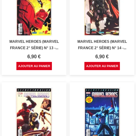
MARVEL HEROES (MARVEL
MARVEL HEROES (MARVEL
FRANCE 2° SÉRIE) N° 13 -...
FRANCE 2° SÉRIE) N° 14 -...
Prix
Prix
6,90 €
6,90 €
AJOUTER AU PANIER
AJOUTER AU PANIER