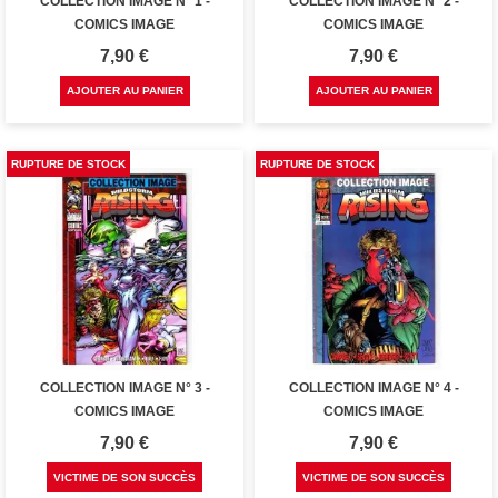
COLLECTION IMAGE N° 1 -
COLLECTION IMAGE N° 2 -
COMICS IMAGE
COMICS IMAGE
Prix
Prix
7,90 €
7,90 €
AJOUTER AU PANIER
AJOUTER AU PANIER
RUPTURE DE STOCK
RUPTURE DE STOCK
COLLECTION IMAGE N° 3 -
COLLECTION IMAGE N° 4 -
COMICS IMAGE
COMICS IMAGE
Prix
Prix
7,90 €
7,90 €
VICTIME DE SON SUCCÈS
VICTIME DE SON SUCCÈS