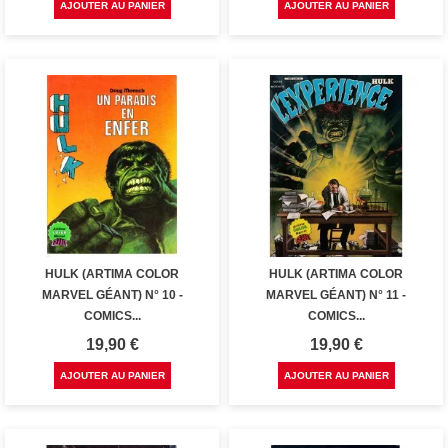
AJOUTER AU PANIER
AJOUTER AU PANIER
HULK (ARTIMA COLOR
HULK (ARTIMA COLOR
MARVEL GÉANT) N° 10 -
MARVEL GÉANT) N° 11 -
COMICS...
COMICS...
Prix
Prix
19,90 €
19,90 €
AJOUTER AU PANIER
AJOUTER AU PANIER