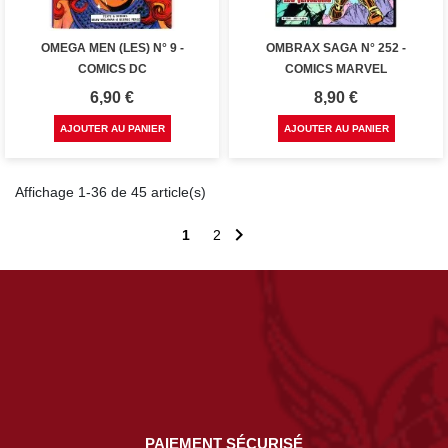
OMEGA MEN (LES) N° 9 -
OMBRAX SAGA N° 252 -
COMICS DC
COMICS MARVEL
Prix
Prix
6,90 €
8,90 €
AJOUTER AU PANIER
AJOUTER AU PANIER
Affichage 1-36 de 45 article(s)

1
2
PAIEMENT SÉCURISÉ