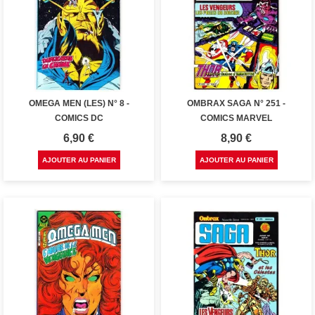
OMEGA MEN (LES) N° 8 -
OMBRAX SAGA N° 251 -
COMICS DC
COMICS MARVEL
Prix
Prix
6,90 €
8,90 €
AJOUTER AU PANIER
AJOUTER AU PANIER