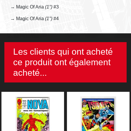
→ Magic Of Aria
(1°)
#3
→ Magic Of Aria
(1°)
#4
Les clients qui ont acheté
ce produit ont également
acheté...