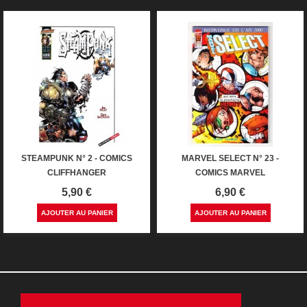
STEAMPUNK N° 2 - COMICS
MARVEL SELECT N° 23 -
CLIFFHANGER
COMICS MARVEL
Prix
Prix
5,90 €
6,90 €
AJOUTER AU PANIER
AJOUTER AU PANIER