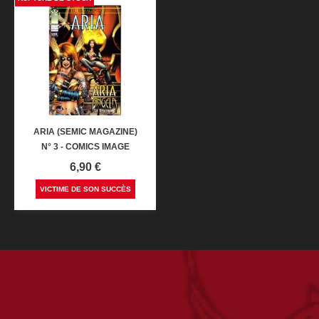
ARIA (SEMIC MAGAZINE)
N° 3 - COMICS IMAGE
Prix
6,90 €
VICTIME DE SON SUCCÈS