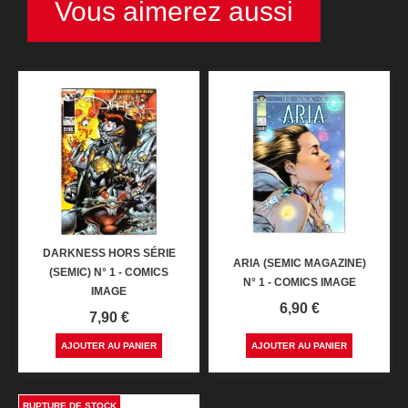
Vous aimerez aussi
DARKNESS HORS SÉRIE
ARIA (SEMIC MAGAZINE)
(SEMIC) N° 1 - COMICS
N° 1 - COMICS IMAGE
IMAGE
Prix
6,90 €
Prix
7,90 €
AJOUTER AU PANIER
AJOUTER AU PANIER
RUPTURE DE STOCK