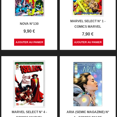
MARVEL SELECT N° 1 -
NOVA N°130
COMICS MARVEL
Prix
9,90 €
Prix
7,90 €
AJOUTER AU PANIER
AJOUTER AU PANIER
MARVEL SELECT N° 4 -
ARIA (SEMIC MAGAZINE) N°