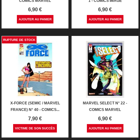
COMICS MARVEL
1 - COMICS IMAGE
Prix
Prix
6,90 €
6,90 €
AJOUTER AU PANIER
AJOUTER AU PANIER
RUPTURE DE STOCK
X-FORCE (SEMIC / MARVEL
MARVEL SELECT N° 22 -
FRANCE) N° 40 - COMICS...
COMICS MARVEL
Prix
Prix
7,90 €
6,90 €
VICTIME DE SON SUCCÈS
AJOUTER AU PANIER