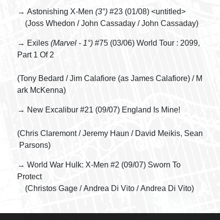
→ Astonishing X-Men
(3°)
#23 (01/08) <untitled>
(Joss Whedon / John Cassaday / John Cassaday)
→ Exiles
(Marvel - 1°)
#75 (03/06) World Tour : 2099,
Part 1 Of 2
(Tony Bedard / Jim Calafiore (as James Calafiore) / M
ark McKenna)
→ New Excalibur #21 (09/07) England Is Mine!
(Chris Claremont / Jeremy Haun / David Meikis, Sean
Parsons)
→ World War Hulk: X-Men #2 (09/07) Sworn To
Protect
(Christos Gage / Andrea Di Vito / Andrea Di Vito)