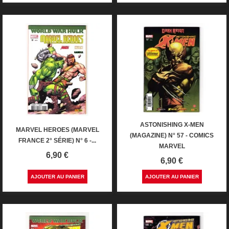
ASTONISHING X-MEN
MARVEL HEROES (MARVEL
(MAGAZINE) N° 57 - COMICS
FRANCE 2° SÉRIE) N° 6 -...
MARVEL
Prix
6,90 €
Prix
6,90 €
AJOUTER AU PANIER
AJOUTER AU PANIER