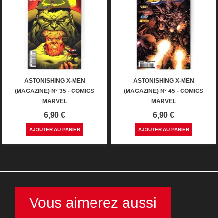
ASTONISHING X-MEN
ASTONISHING X-MEN
(MAGAZINE) N° 35 - COMICS
(MAGAZINE) N° 45 - COMICS
MARVEL
MARVEL
Prix
Prix
6,90 €
6,90 €
AJOUTER AU PANIER
AJOUTER AU PANIER
Vous aimerez aussi