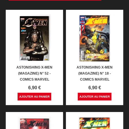
ASTONISHING X-MEN
ASTONISHING X-MEN
(MAGAZINE) N° 52 -
(MAGAZINE) N° 18 -
COMICS MARVEL
COMICS MARVEL
Prix
Prix
6,90 €
6,90 €
AJOUTER AU PANIER
AJOUTER AU PANIER