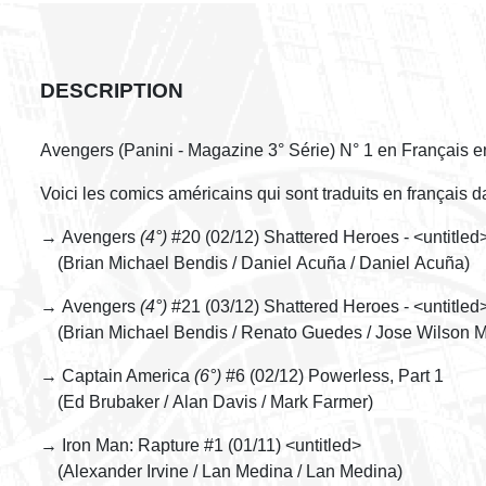
DESCRIPTION
Avengers (Panini - Magazine 3° Série) N° 1 en Français e
Voici les comics américains qui sont traduits en français 
→ Avengers
(4°)
#20 (02/12) Shattered Heroes - <untitled
(Brian Michael Bendis / Daniel Acuña / Daniel Acuña)
→ Avengers
(4°)
#21 (03/12) Shattered Heroes - <untitled
(Brian Michael Bendis / Renato Guedes / Jose Wilson 
→ Captain America
(6°)
#6 (02/12) Powerless, Part 1
(Ed Brubaker / Alan Davis / Mark Farmer)
→ Iron Man: Rapture #1 (01/11) <untitled>
(Alexander Irvine / Lan Medina / Lan Medina)