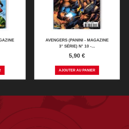
AGAZINE
AVENGERS (PANINI - MAGAZINE
3° SÉRIE) N° 10 -...
Prix
5,90 €
R
AJOUTER AU PANIER