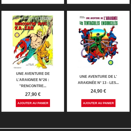
UNE AVENTURE DE
UNE AVENTURE DE L'
L'ARAIGNEE N°26 :
ARAIGNÉE N° 13 - LES...
"RENCONTRE...
Prix
24,90 €
Prix
27,90 €
AJOUTER AU PANIER
AJOUTER AU PANIER