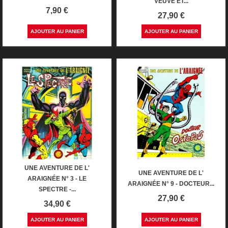
VEUVE ET...
Prix
7,90 €
Prix
27,90 €
AJOUTER AU PANIER
AJOUTER AU PANIER
UNE AVENTURE DE L'
UNE AVENTURE DE L'
ARAIGNÉE N° 3 - LE
ARAIGNÉE N° 9 - DOCTEUR...
SPECTRE -...
Prix
27,90 €
Prix
34,90 €
AJOUTER AU PANIER
AJOUTER AU PANIER