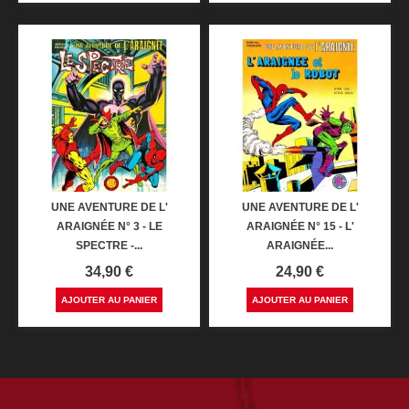
UNE AVENTURE DE L'
UNE AVENTURE DE L'
ARAIGNÉE N° 3 - LE
ARAIGNÉE N° 15 - L'
SPECTRE -...
ARAIGNÉE...
Prix
Prix
34,90 €
24,90 €
AJOUTER AU PANIER
AJOUTER AU PANIER