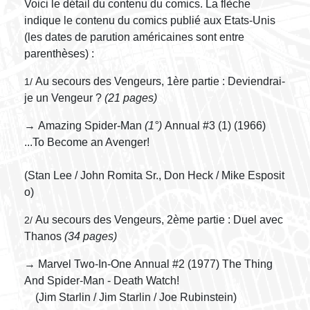
Voici le détail du contenu du comics. La flèche
indique le contenu du comics publié aux Etats-Unis
(les dates de parution américaines sont entre
parenthèses) :
Au secours des Vengeurs, 1ère partie : Deviendrai-
1/
je un Vengeur ?
(21 pages)
→ Amazing Spider-Man
(1°)
Annual #3 (1) (1966)
...To Become an Avenger!
(Stan Lee / John Romita Sr., Don Heck / Mike Esposit
o)
Au secours des Vengeurs, 2ème partie : Duel avec
2/
Thanos
(34 pages)
→ Marvel Two-In-One Annual #2 (1977) The Thing
And Spider-Man - Death Watch!
(Jim Starlin / Jim Starlin / Joe Rubinstein)