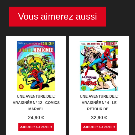
Vous aimerez aussi
UNE AVENTURE DE L'
UNE AVENTURE DE L'
ARAIGNÉE N° 12 - COMICS
ARAIGNÉE N° 4 - LE
MARVEL
RETOUR DE...
Prix
Prix
24,90 €
32,90 €
AJOUTER AU PANIER
AJOUTER AU PANIER