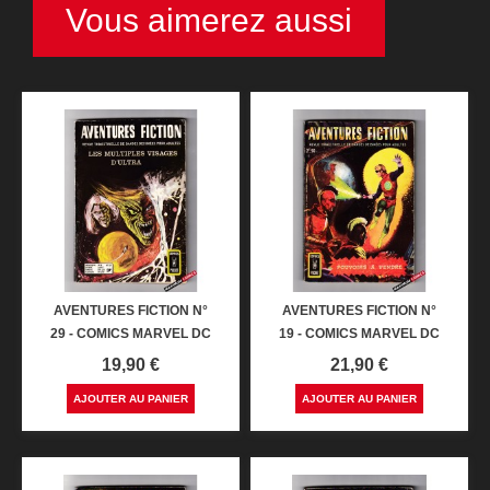
Vous aimerez aussi
AVENTURES FICTION N°
AVENTURES FICTION N°
29 - COMICS MARVEL DC
19 - COMICS MARVEL DC
Prix
Prix
19,90 €
21,90 €
AJOUTER AU PANIER
AJOUTER AU PANIER