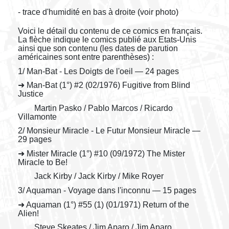
- trace d'humidité en bas à droite (voir photo)
Voici le détail du contenu de ce comics en français.
La flèche indique le comics publié aux Etats-Unis
ainsi que son contenu (les dates de parution
américaines sont entre parenthèses) :
1/ Man-Bat - Les Doigts de l'oeil — 24 pages
➜ Man-Bat (1°) #2 (02/1976) Fugitive from Blind
Justice
Martin Pasko / Pablo Marcos / Ricardo
Villamonte
2/ Monsieur Miracle - Le Futur Monsieur Miracle —
29 pages
➜ Mister Miracle (1°) #10 (09/1972) The Mister
Miracle to Be!
Jack Kirby / Jack Kirby / Mike Royer
3/ Aquaman - Voyage dans l'inconnu — 15 pages
➜ Aquaman (1°) #55 (1) (01/1971) Return of the
Alien!
Steve Skeates / Jim Aparo / Jim Aparo