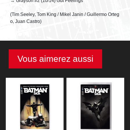
→ Grayson #2 (10/14) Gut Feelings
(Tim Seeley, Tom King / Mikel Janin / Guillermo Orteg
o, Juan Castro)
Vous aimerez aussi