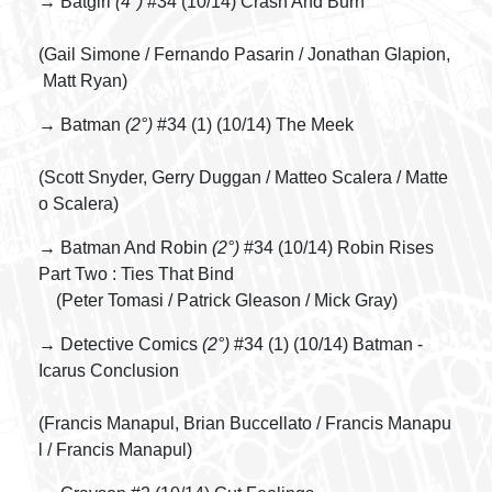
→ Batgirl
(4°)
#34 (10/14) Crash And Burn
(Gail Simone / Fernando Pasarin / Jonathan Glapion,
Matt Ryan)
→ Batman
(2°)
#34 (1) (10/14) The Meek
(Scott Snyder, Gerry Duggan / Matteo Scalera / Matte
o Scalera)
→ Batman And Robin
(2°)
#34 (10/14) Robin Rises
Part Two : Ties That Bind
(Peter Tomasi / Patrick Gleason / Mick Gray)
→ Detective Comics
(2°)
#34 (1) (10/14) Batman -
Icarus Conclusion
(Francis Manapul, Brian Buccellato / Francis Manapu
l / Francis Manapul)