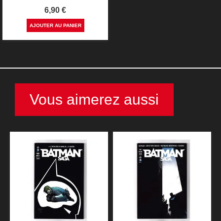
Prix
6,90 €
AJOUTER AU PANIER
Vous aimerez aussi