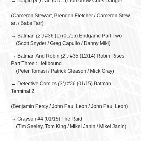
→ Batgirl
(4°)
#36 (01/15) Tomorrow Cries Danger
(Cameron Stewart, Brenden Fletcher / Cameron Stew
art / Babs Tarr)
→ Batman
(2°)
#36 (1) (01/15) Endgame Part Two
(Scott Snyder / Greg Capullo / Danny Miki)
→ Batman And Robin
(2°)
#35 (12/14) Robin Rises
Part Three : Hellbound
(Peter Tomasi / Patrick Gleason / Mick Gray)
→ Detective Comics
(2°)
#36 (01/15) Batman -
Terminal 2
(Benjamin Percy / John Paul Leon / John Paul Leon)
→ Grayson #4 (01/15) The Raid
(Tim Seeley, Tom King / Mikel Janin / Mikel Janin)