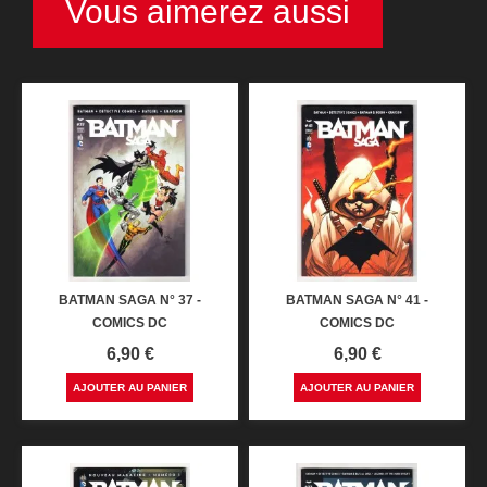
Vous aimerez aussi
BATMAN SAGA N° 37 -
BATMAN SAGA N° 41 -
COMICS DC
COMICS DC
Prix
Prix
6,90 €
6,90 €
AJOUTER AU PANIER
AJOUTER AU PANIER