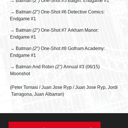
→ Batman
(2°)
One-Shot #5 Batgirl: Endgame #1
→ Batman
(2°)
One-Shot #6 Detective Comics:
Endgame #1
→ Batman
(2°)
One-Shot #7 Arkham Manor:
Endgame #1
→ Batman
(2°)
One-Shot #8 Gotham Academy:
Endgame #1
→ Batman And Robin
(2°)
Annual #3 (06/15)
Moonshot
(Peter Tomasi / Juan Jose Ryp / Juan Jose Ryp, Jordi
Tarragona, Juan Albarran)