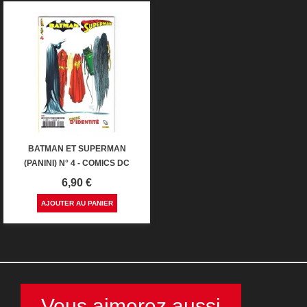
BATMAN ET SUPERMAN
(PANINI) N° 4 - COMICS DC
Prix
6,90 €
AJOUTER AU PANIER
Vous aimerez aussi