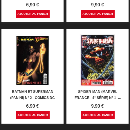
Prix
Prix
6,90 €
9,90 €
AJOUTER AU PANIER
AJOUTER AU PANIER
BATMAN ET SUPERMAN
SPIDER-MAN (MARVEL
(PANINI) N° 2 - COMICS DC
FRANCE - 4° SÉRIE) N° 1 -...
Prix
Prix
6,90 €
9,90 €
AJOUTER AU PANIER
AJOUTER AU PANIER