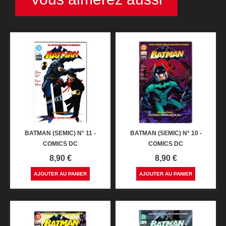
BATMAN (SEMIC) N° 11 -
BATMAN (SEMIC) N° 10 -
COMICS DC
COMICS DC
Prix
Prix
8,90 €
8,90 €
AJOUTER AU PANIER
AJOUTER AU PANIER