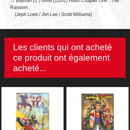
→ Batman
(1°)
#608 (12/02) Hush Chapter One : The
Ransom
(Jeph Loeb / Jim Lee / Scott Williams)
Les clients qui ont acheté
ce produit ont également
acheté...