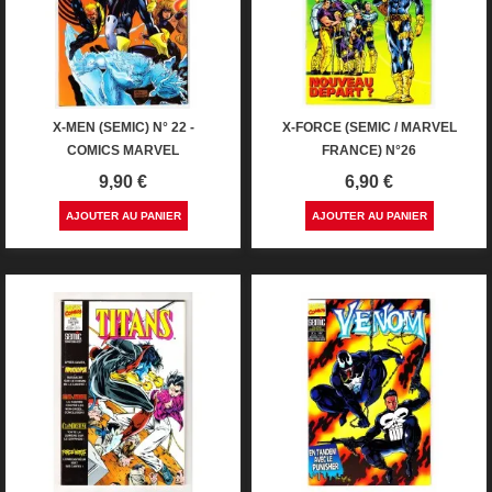
X-MEN (SEMIC) N° 22 -
X-FORCE (SEMIC / MARVEL
COMICS MARVEL
FRANCE) N°26
Prix
Prix
9,90 €
6,90 €
AJOUTER AU PANIER
AJOUTER AU PANIER