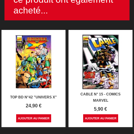
acheté...
CABLE N° 15 - COMICS
TOP BD N°42 "UNIVERS X"
MARVEL
Prix
24,90 €
Prix
5,90 €
AJOUTER AU PANIER
AJOUTER AU PANIER