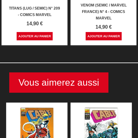
VENOM (SEMIC / MARVEL
TITANS (LUG / SEMIC) N° 209
FRANCE) N° 4 - COMICS
- COMICS MARVEL
MARVEL
Prix
14,90 €
Prix
14,90 €
AJOUTER AU PANIER
AJOUTER AU PANIER
Vous aimerez aussi