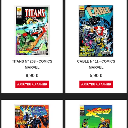
TITANS N° 208 - COMICS
CABLE N° 11 - COMICS
MARVEL
MARVEL
Prix
Prix
9,90 €
5,90 €
AJOUTER AU PANIER
AJOUTER AU PANIER