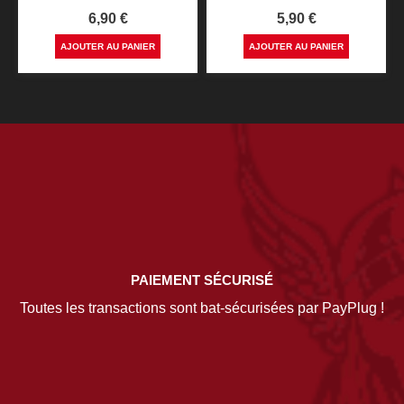
Prix
Prix
6,90 €
5,90 €
AJOUTER AU PANIER
AJOUTER AU PANIER
PAIEMENT SÉCURISÉ
Toutes les transactions sont bat-sécurisées par PayPlug !