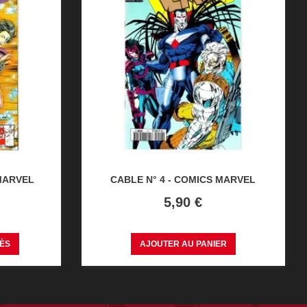
 MARVEL
CABLE N° 4 - COMICS MARVEL
Prix
5,90 €
CÈS
AJOUTER AU PANIER