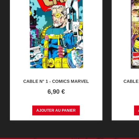
CABLE N° 1 - COMICS MARVEL
CABLE 
Prix
6,90 €
AJOUTER AU PANIER