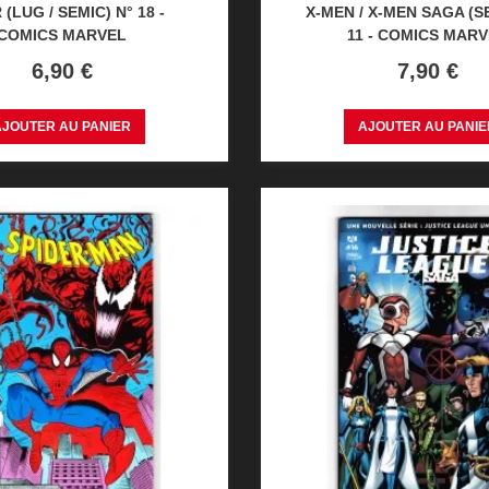
(LUG / SEMIC) N° 18 -
X-MEN / X-MEN SAGA (S
COMICS MARVEL
11 - COMICS MAR
Prix
Prix
6,90 €
7,90 €
AJOUTER AU PANIER
AJOUTER AU PANIE