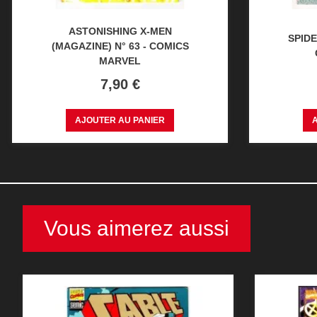
ASTONISHING X-MEN
SPIDE
(MAGAZINE) N° 63 - COMICS
MARVEL
Prix
7,90 €
AJOUTER AU PANIER
Vous aimerez aussi