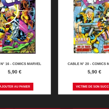
N° 16 - COMICS MARVEL
CABLE N° 20 - COMICS
Prix
Prix
5,90 €
5,90 €
AJOUTER AU PANIER
VICTIME DE SON SUC