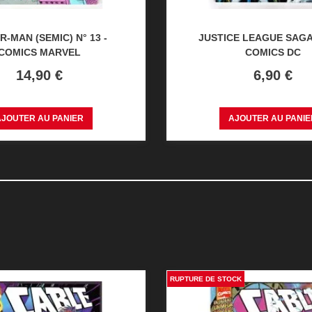
R-MAN (SEMIC) N° 13 -
JUSTICE LEAGUE SAGA 
COMICS MARVEL
COMICS DC
Prix
Prix
14,90 €
6,90 €
AJOUTER AU PANIER
AJOUTER AU PANIE
RUPTURE DE STOCK