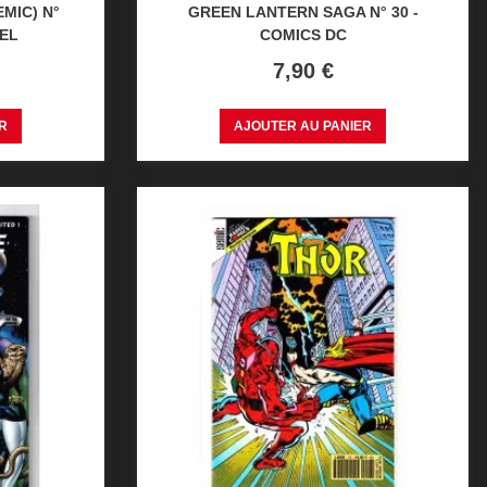
EMIC) N°
GREEN LANTERN SAGA N° 30 -
VEL
COMICS DC
Prix
7,90 €
R
AJOUTER AU PANIER