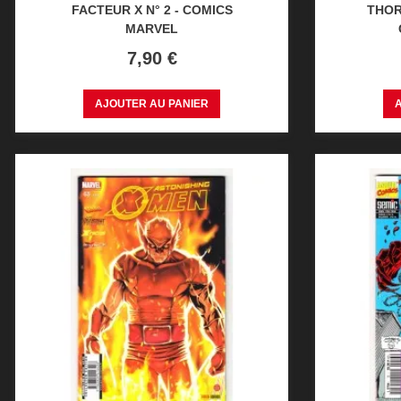
FACTEUR X N° 2 - COMICS
THOR 
MARVEL
Prix
7,90 €
AJOUTER AU PANIER