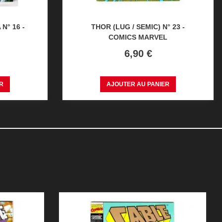
N° 16 -
THOR (LUG / SEMIC) N° 23 -
COMICS MARVEL
Prix
6,90 €
R
AJOUTER AU PANIER