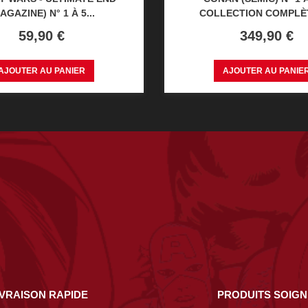
AGAZINE) N° 1 À 5...
COLLECTION COMPLÈTE
Prix
Prix
59,90 €
349,90 €
AJOUTER AU PANIER
AJOUTER AU PANIE
IVRAISON RAPIDE
PRODUITS SOIG