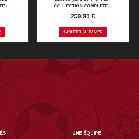
 -...
COLLECTION COMPLÈTE...
Prix
259,90 €
R
AJOUTER AU PANIER
NÉS
UNE ÉQUIPE