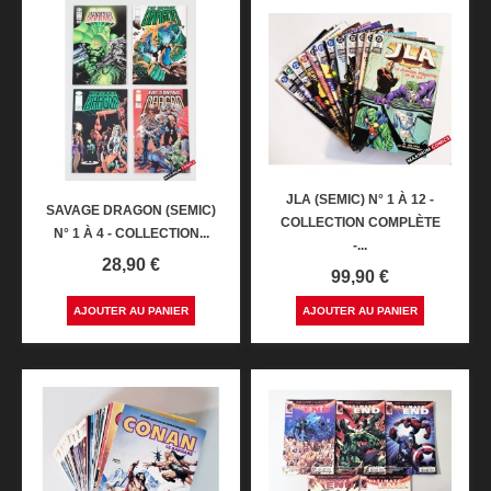
JLA (SEMIC) N° 1 À 12 -
SAVAGE DRAGON (SEMIC)
COLLECTION COMPLÈTE
N° 1 À 4 - COLLECTION...
-...
Prix
28,90 €
Prix
99,90 €
AJOUTER AU PANIER
AJOUTER AU PANIER