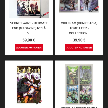
SECRET WARS - ULTIMATE
WOLFRAM (COMICS USA)
END (MAGAZINE) N° 1 À
TOME 1 ET 2 -
5...
COLLECTION...
Prix
Prix
59,90 €
39,90 €
AJOUTER AU PANIER
AJOUTER AU PANIER