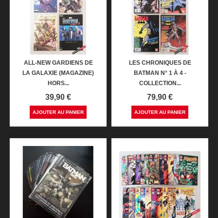
ALL-NEW GARDIENS DE
LES CHRONIQUES DE
LA GALAXIE (MAGAZINE)
BATMAN N° 1 À 4 -
HORS...
COLLECTION...
Prix
Prix
39,90 €
79,90 €
AJOUTER AU PANIER
AJOUTER AU PANIER