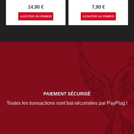
Prix
Prix
14,90 €
7,90 €
AJOUTER AU PANIER
AJOUTER AU PANIER
PAIEMENT SÉCURISÉ
Toutes les transactions sont bat-sécurisées par PayPlug !