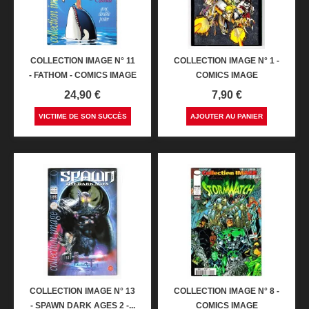
COLLECTION IMAGE N° 11
COLLECTION IMAGE N° 1 -
- FATHOM - COMICS IMAGE
COMICS IMAGE
Prix
Prix
24,90 €
7,90 €
VICTIME DE SON SUCCÈS
AJOUTER AU PANIER
COLLECTION IMAGE N° 13
COLLECTION IMAGE N° 8 -
- SPAWN DARK AGES 2 -...
COMICS IMAGE