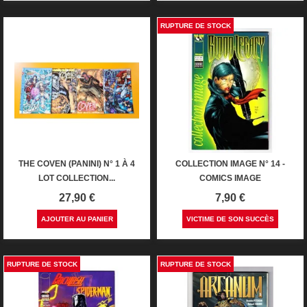
RUPTURE DE STOCK
THE COVEN (PANINI) N° 1 À 4
COLLECTION IMAGE N° 14 -
LOT COLLECTION...
COMICS IMAGE
Prix
Prix
27,90 €
7,90 €
AJOUTER AU PANIER
VICTIME DE SON SUCCÈS
RUPTURE DE STOCK
RUPTURE DE STOCK