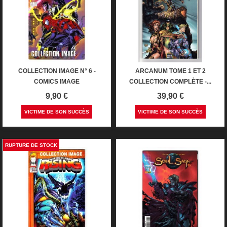
COLLECTION IMAGE N° 6 -
ARCANUM TOME 1 ET 2
COMICS IMAGE
COLLECTION COMPLÈTE -...
Prix
Prix
9,90 €
39,90 €
VICTIME DE SON SUCCÈS
VICTIME DE SON SUCCÈS
RUPTURE DE STOCK