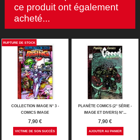
ce produit ont également
acheté...
RUPTURE DE STOCK
COLLECTION IMAGE N° 3 -
PLANÈTE COMICS (2° SÉRIE -
COMICS IMAGE
IMAGE ET DIVERS) N°...
Prix
Prix
7,90 €
7,90 €
VICTIME DE SON SUCCÈS
AJOUTER AU PANIER