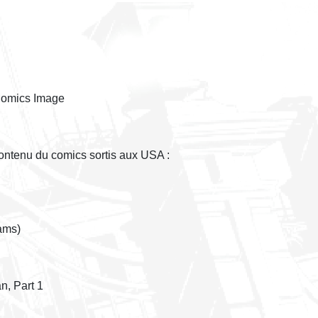
 Comics Image
 contenu du comics sortis aux USA :
iams)
n, Part 1