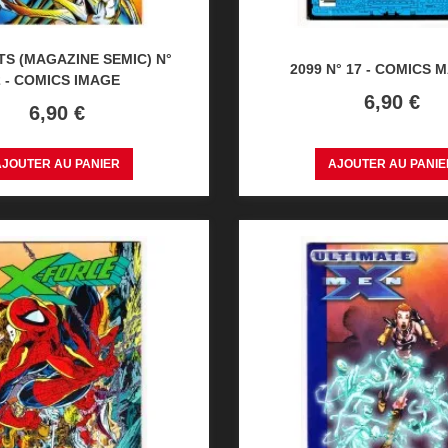
S (MAGAZINE SEMIC) N°
2099 N° 17 - COMICS 
2 - COMICS IMAGE
Prix
6,90 €
Prix
6,90 €
AJOUTER AU PANIER
AJOUTER AU PANIE