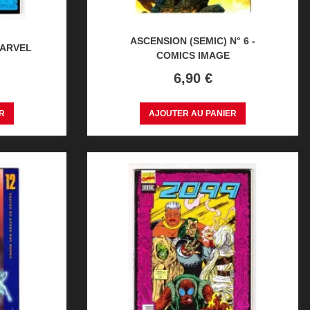
ASCENSION (SEMIC) N° 6 -
MARVEL
COMICS IMAGE
Prix
6,90 €
R
AJOUTER AU PANIER