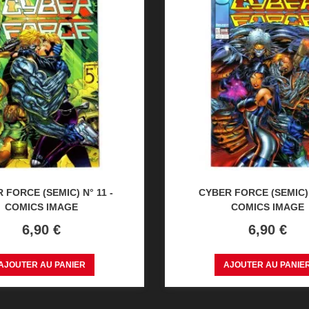
 FORCE (SEMIC) N° 11 -
CYBER FORCE (SEMIC) 
COMICS IMAGE
COMICS IMAGE
Prix
Prix
6,90 €
6,90 €
AJOUTER AU PANIER
AJOUTER AU PANIE