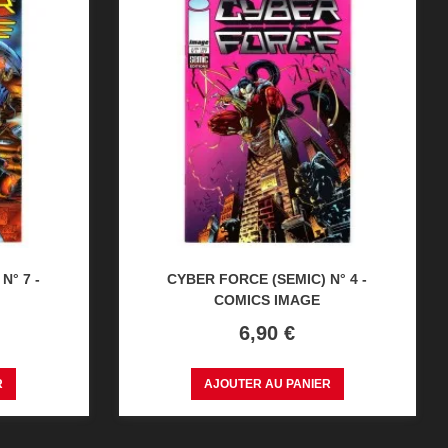
N° 7 -
CYBER FORCE (SEMIC) N° 4 -
COMICS IMAGE
Prix
6,90 €
R
AJOUTER AU PANIER