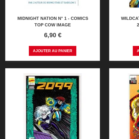
MIDNIGHT NATION N° 1 - COMICS
WILDCAT
TOP COW IMAGE
Prix
6,90 €
AJOUTER AU PANIER