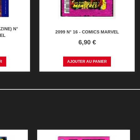
ZINE) N°
2099 N° 16 - COMICS MARVEL
VEL
Prix
6,90 €
R
AJOUTER AU PANIER