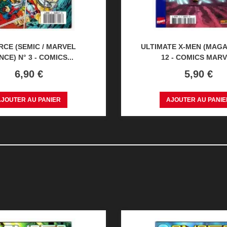
RCE (SEMIC / MARVEL
ULTIMATE X-MEN (MAGA
CE) N° 3 - COMICS...
12 - COMICS MAR
Prix
Prix
6,90 €
5,90 €
AJOUTER AU PANIER
AJOUTER AU PANIE