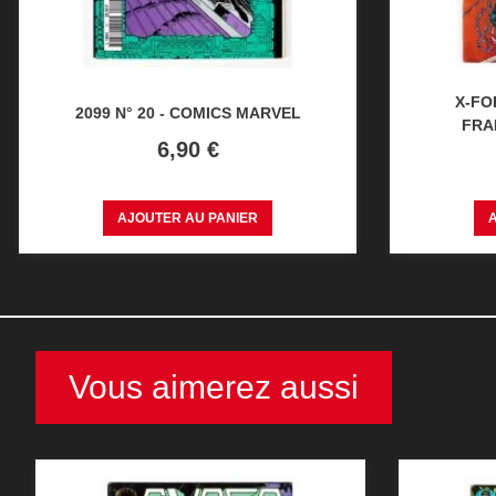
X-FO
2099 N° 20 - COMICS MARVEL
FRAN
Prix
6,90 €
AJOUTER AU PANIER
Vous aimerez aussi