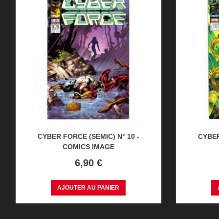
CYBER FORCE (SEMIC) N° 10 -
CYBER
COMICS IMAGE
Prix
6,90 €
AJOUTER AU PANIER