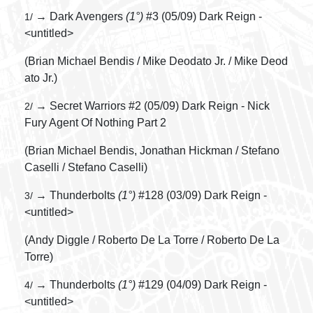
→ Dark Avengers
(1°)
#3 (05/09) Dark Reign -
1/
<untitled>
(Brian Michael Bendis / Mike Deodato Jr. / Mike Deod
ato Jr.)
→ Secret Warriors #2 (05/09) Dark Reign - Nick
2/
Fury Agent Of Nothing Part 2
(Brian Michael Bendis, Jonathan Hickman / Stefano
Caselli / Stefano Caselli)
→ Thunderbolts
(1°)
#128 (03/09) Dark Reign -
3/
<untitled>
(Andy Diggle / Roberto De La Torre / Roberto De La
Torre)
→ Thunderbolts
(1°)
#129 (04/09) Dark Reign -
4/
<untitled>