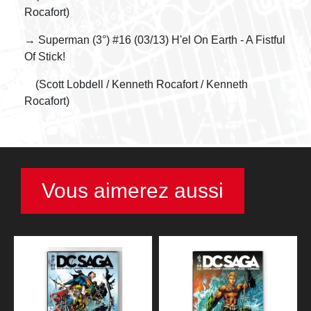
Rocafort)
→ Superman (3°) #16 (03/13) H'el On Earth - A Fistful
Of Stick!
(Scott Lobdell / Kenneth Rocafort / Kenneth
Rocafort)
Vous aimerez aussi