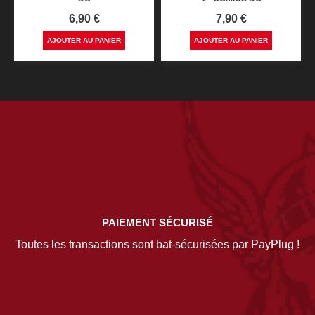
Prix
Prix
6,90 €
7,90 €
AJOUTER AU PANIER
AJOUTER AU PANIER
PAIEMENT SÉCURISÉ
Toutes les transactions sont bat-sécurisées par PayPlug !