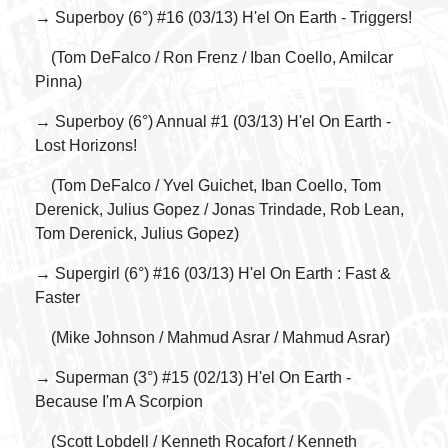
→ Superboy (6°) #16 (03/13) H'el On Earth - Triggers!
(Tom DeFalco / Ron Frenz / Iban Coello, Amilcar
Pinna)
→ Superboy (6°) Annual #1 (03/13) H'el On Earth -
Lost Horizons!
(Tom DeFalco / Yvel Guichet, Iban Coello, Tom
Derenick, Julius Gopez / Jonas Trindade, Rob Lean,
Tom Derenick, Julius Gopez)
→ Supergirl (6°) #16 (03/13) H'el On Earth : Fast &
Faster
(Mike Johnson / Mahmud Asrar / Mahmud Asrar)
→ Superman (3°) #15 (02/13) H'el On Earth -
Because I'm A Scorpion
(Scott Lobdell / Kenneth Rocafort / Kenneth