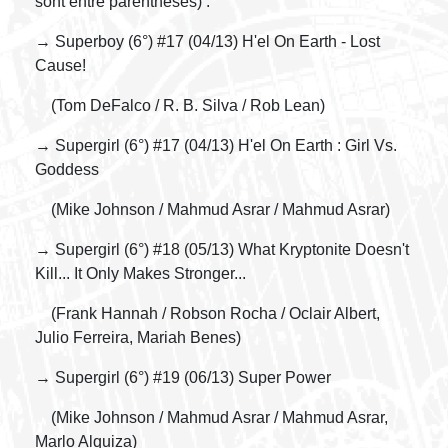
sont entre parenthèses) :
→ Superboy (6°) #17 (04/13) H'el On Earth - Lost
Cause!
(Tom DeFalco / R. B. Silva / Rob Lean)
→ Supergirl (6°) #17 (04/13) H'el On Earth : Girl Vs.
Goddess
(Mike Johnson / Mahmud Asrar / Mahmud Asrar)
→ Supergirl (6°) #18 (05/13) What Kryptonite Doesn't
Kill... It Only Makes Stronger...
(Frank Hannah / Robson Rocha / Oclair Albert,
Julio Ferreira, Mariah Benes)
→ Supergirl (6°) #19 (06/13) Super Power
(Mike Johnson / Mahmud Asrar / Mahmud Asrar,
Marlo Alquiza)