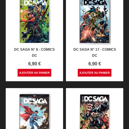
DC SAGA N° 8 - COMICS
DC SAGA N° 17 - COMICS
DC
DC
Prix
Prix
6,90 €
6,90 €
AJOUTER AU PANIER
AJOUTER AU PANIER