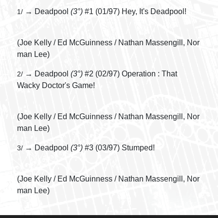
→ Deadpool
(3°)
#1 (01/97) Hey, It's Deadpool!
1/
(Joe Kelly / Ed McGuinness / Nathan Massengill, Nor
man Lee)
→ Deadpool
(3°)
#2 (02/97) Operation : That
2/
Wacky Doctor's Game!
(Joe Kelly / Ed McGuinness / Nathan Massengill, Nor
man Lee)
→ Deadpool
(3°)
#3 (03/97) Stumped!
3/
(Joe Kelly / Ed McGuinness / Nathan Massengill, Nor
man Lee)