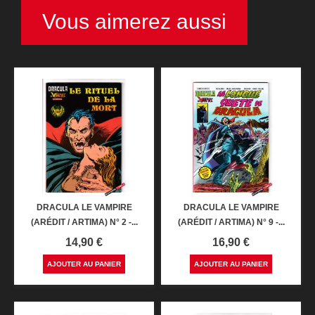
Vous aimerez aussi
DRACULA LE VAMPIRE
DRACULA LE VAMPIRE
(ARÉDIT / ARTIMA) N° 2 -...
(ARÉDIT / ARTIMA) N° 9 -...
Prix
Prix
14,90 €
16,90 €
AJOUTER AU PANIER
AJOUTER AU PANIER