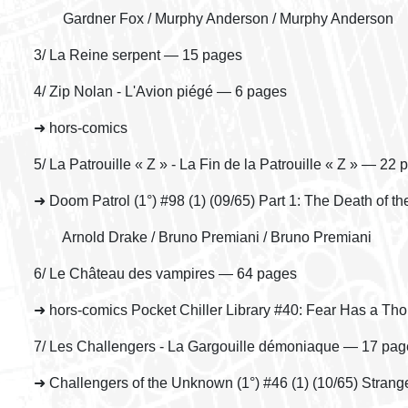
Gardner Fox / Murphy Anderson / Murphy Anderson
3/ La Reine serpent — 15 pages
4/ Zip Nolan - L'Avion piégé — 6 pages
➜ hors-comics
5/ La Patrouille « Z » - La Fin de la Patrouille « Z » — 22
➜ Doom Patrol (1°) #98 (1) (09/65) Part 1: The Death of the 
Arnold Drake / Bruno Premiani / Bruno Premiani
6/ Le Château des vampires — 64 pages
➜ hors-comics Pocket Chiller Library #40: Fear Has a T
7/ Les Challengers - La Gargouille démoniaque — 17 pag
➜ Challengers of the Unknown (1°) #46 (1) (10/65) Stran