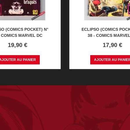
SO (COMICS POCKET) N°
ECLIPSO (COMICS POCK
- COMICS MARVEL DC
38 - COMICS MARVE
Prix
Prix
19,90 €
17,90 €
AJOUTER AU PANIER
AJOUTER AU PANIE