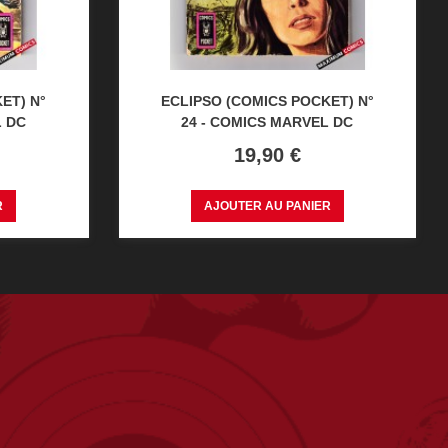
ET) N°
ECLIPSO (COMICS POCKET) N°
L DC
24 - COMICS MARVEL DC
Prix
19,90 €
R
AJOUTER AU PANIER