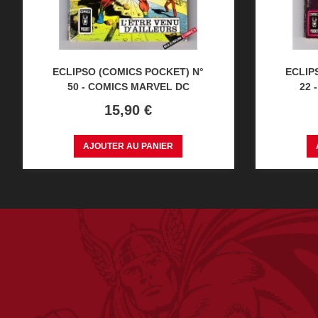
ECLIPSO (COMICS POCKET) N°
ECLIP
50 - COMICS MARVEL DC
22 
Prix
15,90 €
AJOUTER AU PANIER