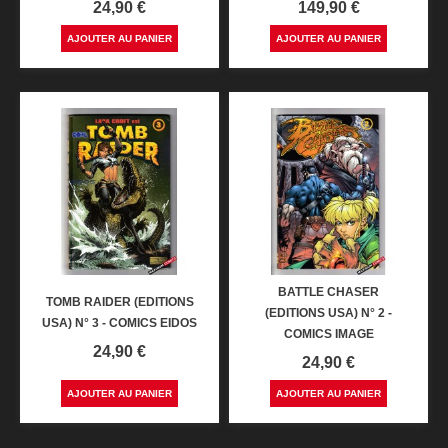
Prix
Prix
24,90 €
149,90 €
AJOUTER AU PANIER
AJOUTER AU PANIER
BATTLE CHASER
TOMB RAIDER (EDITIONS
(EDITIONS USA) N° 2 -
USA) N° 3 - COMICS EIDOS
COMICS IMAGE
Prix
24,90 €
Prix
24,90 €
AJOUTER AU PANIER
AJOUTER AU PANIER