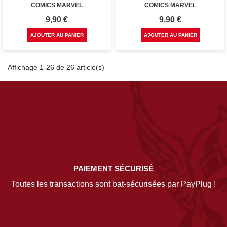
COMICS MARVEL
COMICS MARVEL
Prix
Prix
9,90 €
9,90 €
AJOUTER AU PANIER
AJOUTER AU PANIER
Affichage 1-26 de 26 article(s)
PAIEMENT SÉCURISÉ
Toutes les transactions sont bat-sécurisées par PayPlug !