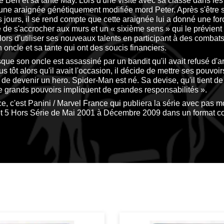
e Ben et sa tante May. Lors d'une visite avec sa classe dans les
une araignée génétiquement modifiée mord Peter. Après s'être s
 jours, il se rend compte que cette araignée lui a donné une fo
té de s'accrocher aux murs et un « sixième sens » qui le prévient
lors d'utiliser ses nouveaux talents en participant à des combat
 oncle et sa tante qui ont des soucis financiers.
sque son oncle est assassiné par un bandit qu'il avait refusé d'a
s tôt alors qu'il avait l'occasion, il décide de mettre ses pouvoi
t de devenir un hero. Spider-Man est né. Sa devise, qu'il tient d
De grands pouvoirs impliquent de grandes responsabilités ».
e, c'est Panini / Marvel France qui publiera la série avec pas 
t 5 Hors Série de Mai 2001 à Décembre 2009 dans un format c