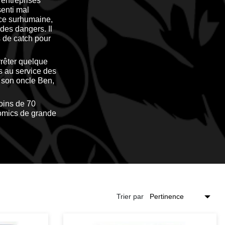
 entreprises
enti mal
rce surhumaine,
 des dangers. Il
s de catch pour
rrêter quelque
rs au service des
e son oncle Ben,
moins de 70
omics de grande
Trier par