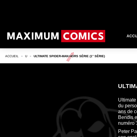
ACCU
ACCUEIL
U
ULTIMATE SPIDER-MAN HORS SÉRIE (1° SÉRIE)
ULTIM
Ultimate
du perso
ans de c
Bendis e
numéro 
Peter Pa