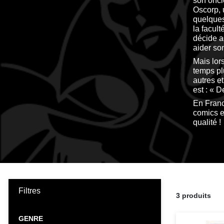
son oncl
Oscorp, 
quelques
la facul
décide a
aider son
Mais lor
temps plu
autres e
est : « 
En Franc
comics e
qualité !
Filtres
3 produits
GENRE