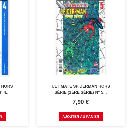
N HORS
ULTIMATE SPIDERMAN HORS
 4...
SÉRIE (1ÈRE SÉRIE) N° 5...
Prix
7,90 €
R
AJOUTER AU PANIER