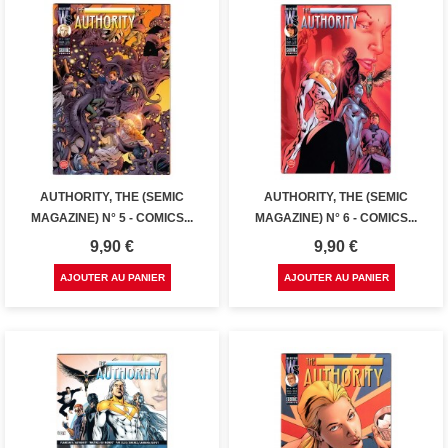
AUTHORITY, THE (SEMIC
AUTHORITY, THE (SEMIC
MAGAZINE) N° 5 - COMICS...
MAGAZINE) N° 6 - COMICS...
Prix
Prix
9,90 €
9,90 €
AJOUTER AU PANIER
AJOUTER AU PANIER