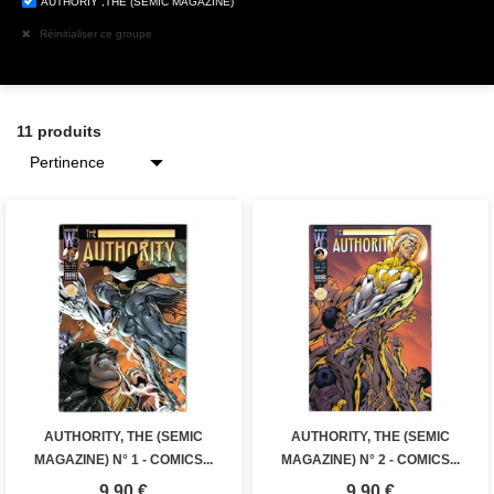
AUTHORIY ,THE (SEMIC MAGAZINE)
Réinitialiser ce groupe
11 produits
AUTHORITY, THE (SEMIC
AUTHORITY, THE (SEMIC
MAGAZINE) N° 1 - COMICS...
MAGAZINE) N° 2 - COMICS...
Prix
Prix
9,90 €
9,90 €