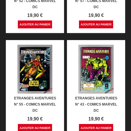
N° 52 - COMICS MARVEL
N° 57 - COMICS MARVEL
DC
DC
Prix
Prix
19,90 €
19,90 €
AJOUTER AU PANIER
AJOUTER AU PANIER
ETRANGES AVENTURES
ETRANGES AVENTURES
N° 55 - COMICS MARVEL
N° 43 - COMICS MARVEL
DC
DC
Prix
Prix
19,90 €
19,90 €
AJOUTER AU PANIER
AJOUTER AU PANIER