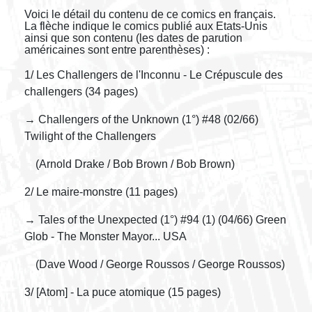
Voici le détail du contenu de ce comics en français.
La flèche indique le comics publié aux Etats-Unis
ainsi que son contenu (les dates de parution
américaines sont entre parenthèses) :
1/ Les Challengers de l'Inconnu - Le Crépuscule des
challengers (34 pages)
→ Challengers of the Unknown (1°) #48 (02/66)
Twilight of the Challengers
(Arnold Drake / Bob Brown / Bob Brown)
2/ Le maire-monstre (11 pages)
→ Tales of the Unexpected (1°) #94 (1) (04/66) Green
Glob - The Monster Mayor... USA
(Dave Wood / George Roussos / George Roussos)
3/ [Atom] - La puce atomique (15 pages)