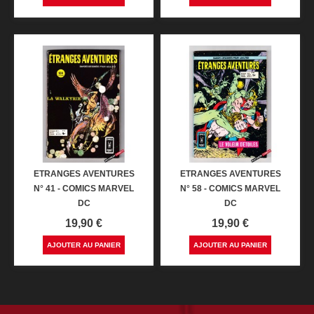
ETRANGES AVENTURES
ETRANGES AVENTURES
N° 41 - COMICS MARVEL
N° 58 - COMICS MARVEL
DC
DC
Prix
Prix
19,90 €
19,90 €
AJOUTER AU PANIER
AJOUTER AU PANIER