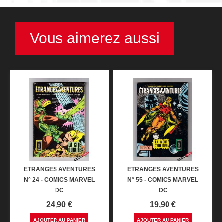
Vous aimerez aussi
ETRANGES AVENTURES
ETRANGES AVENTURES
N° 24 - COMICS MARVEL
N° 55 - COMICS MARVEL
DC
DC
Prix
Prix
24,90 €
19,90 €
AJOUTER AU PANIER
AJOUTER AU PANIER