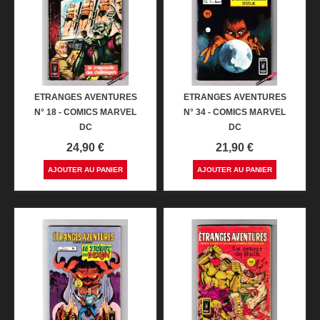
ETRANGES AVENTURES
ETRANGES AVENTURES
N° 18 - COMICS MARVEL
N° 34 - COMICS MARVEL
DC
DC
Prix
Prix
24,90 €
21,90 €
AJOUTER AU PANIER
AJOUTER AU PANIER