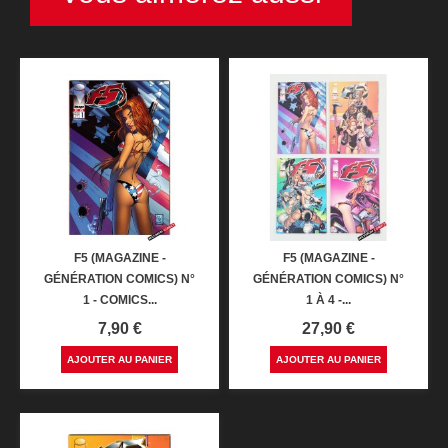
F5 (MAGAZINE -
F5 (MAGAZINE -
GÉNÉRATION COMICS) N°
GÉNÉRATION COMICS) N°
1 - COMICS...
1 À 4 -...
Prix
Prix
7,90 €
27,90 €
AJOUTER AU PANIER
AJOUTER AU PANIER