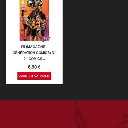
F5 (MAGAZINE -
GÉNÉRATION COMICS) N°
2 - COMICS...
Prix
6,90 €
AJOUTER AU PANIER