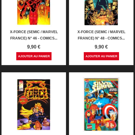
X-FORCE (SEMIC / MARVEL
X-FORCE (SEMIC / MARVEL
FRANCE) N° 46 - COMICS...
FRANCE) N° 48 - COMICS...
Prix
Prix
9,90 €
9,90 €
AJOUTER AU PANIER
AJOUTER AU PANIER