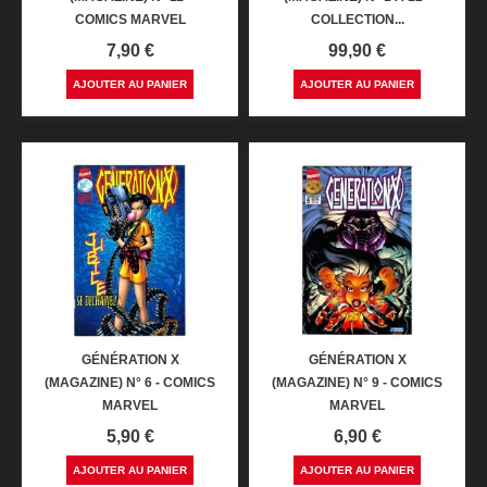
COMICS MARVEL
COLLECTION...
Prix
Prix
7,90 €
99,90 €
AJOUTER AU PANIER
AJOUTER AU PANIER
GÉNÉRATION X
GÉNÉRATION X
(MAGAZINE) N° 6 - COMICS
(MAGAZINE) N° 9 - COMICS
MARVEL
MARVEL
Prix
Prix
5,90 €
6,90 €
AJOUTER AU PANIER
AJOUTER AU PANIER