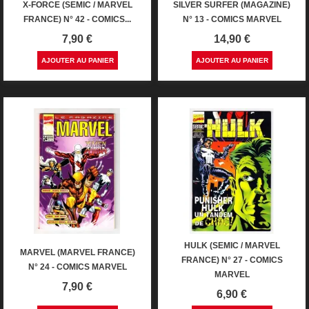
X-FORCE (SEMIC / MARVEL
SILVER SURFER (MAGAZINE)
FRANCE) N° 42 - COMICS...
N° 13 - COMICS MARVEL
Prix
Prix
7,90 €
14,90 €
AJOUTER AU PANIER
AJOUTER AU PANIER
HULK (SEMIC / MARVEL
MARVEL (MARVEL FRANCE)
FRANCE) N° 27 - COMICS
N° 24 - COMICS MARVEL
MARVEL
Prix
7,90 €
Prix
6,90 €