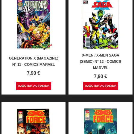
X-MEN / X-MEN SAGA
GÉNÉRATION X (MAGAZINE)
(SEMIC) N° 12 - COMICS
N° 11 - COMICS MARVEL
MARVEL
Prix
7,90 €
Prix
7,90 €
AJOUTER AU PANIER
AJOUTER AU PANIER