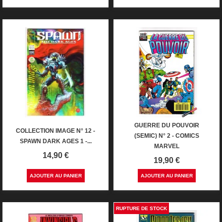
GUERRE DU POUVOIR
COLLECTION IMAGE N° 12 -
(SEMIC) N° 2 - COMICS
SPAWN DARK AGES 1 -...
MARVEL
Prix
14,90 €
Prix
19,90 €
AJOUTER AU PANIER
AJOUTER AU PANIER
RUPTURE DE STOCK