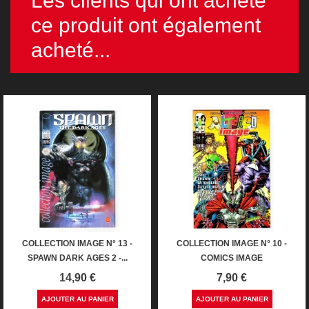
Les clients qui ont acheté
ce produit ont également
acheté...
COLLECTION IMAGE N° 13 -
COLLECTION IMAGE N° 10 -
SPAWN DARK AGES 2 -...
COMICS IMAGE
Prix
Prix
14,90 €
7,90 €
AJOUTER AU PANIER
AJOUTER AU PANIER