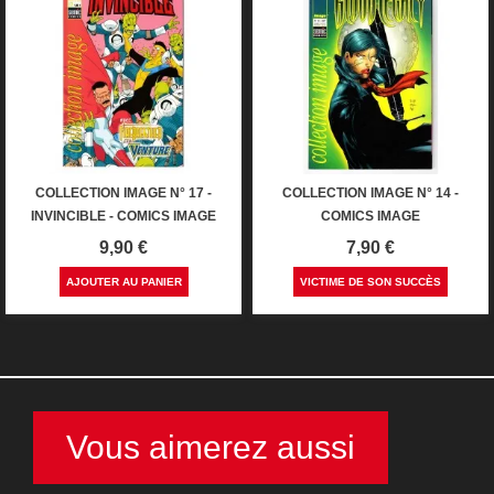
COLLECTION IMAGE N° 17 -
COLLECTION IMAGE N° 14 -
INVINCIBLE - COMICS IMAGE
COMICS IMAGE
Prix
Prix
9,90 €
7,90 €
AJOUTER AU PANIER
VICTIME DE SON SUCCÈS
Vous aimerez aussi