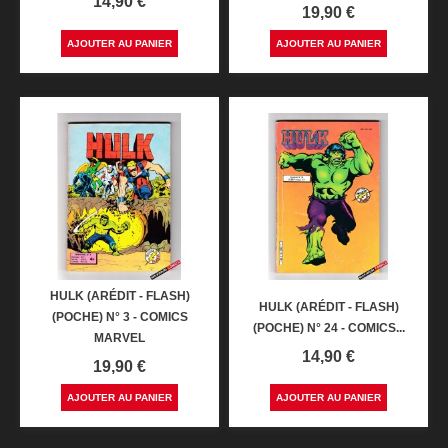
Prix
14,90 €
Prix
19,90 €
AJOUTER AU PANIER
AJOUTER AU PANIER
HULK (ARÉDIT - FLASH)
HULK (ARÉDIT - FLASH)
(POCHE) N° 3 - COMICS
(POCHE) N° 24 - COMICS...
MARVEL
Prix
14,90 €
Prix
19,90 €
AJOUTER AU PANIER
AJOUTER AU PANIER