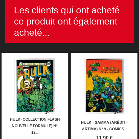
Les clients qui ont acheté
ce produit ont également
acheté...
HULK (COLLECTION FLASH
HULK - GAMMA (ARÉDIT -
NOUVELLE FORMULE) N°
ARTIMA) N° 9 - COMICS...
12...
Prix
11,90 €