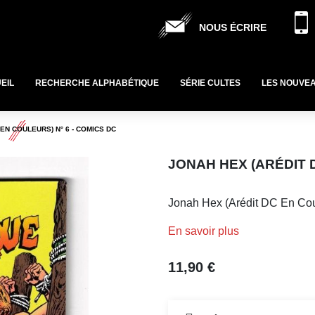
NOUS ÉCRIRE
EIL
RECHERCHE ALPHABÉTIQUE
SÉRIE CULTES
LES NOUVE
EN COULEURS) N° 6 - COMICS DC
JONAH HEX (ARÉDIT D
Jonah Hex (Arédit DC En Cou
En savoir plus
11,90 €