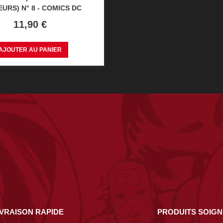
URS) N° 8 - COMICS DC
Prix
11,90 €
AJOUTER AU PANIER
IVRAISON RAPIDE
PRODUITS SOIG