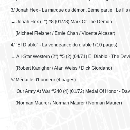
3/ Jonah Hex - La marque du démon, 2ème partie : Le fils
→ Jonah Hex (1°) #8 (01/78) Mark Of The Demon
(Michael Fleisher / Ernie Chan / Vicente Alcazar)
4/ "El Diablo" - La vengeance du diable ! (10 pages)
→ All-Star Western (2°) #5 (2) (04/71) El Diablo - The De
(Robert Kanigher / Alan Weiss / Dick Giordano)
5/ Médaille d'honneur (4 pages)
→ Our Army At War #240 (4) (01/72) Medal Of Honor - Dav
(Norman Maurer / Norman Maurer / Norman Maurer)