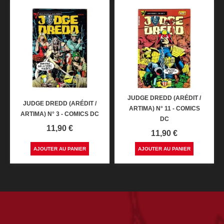
JUDGE DREDD (ARÉDIT /
JUDGE DREDD (ARÉDIT /
ARTIMA) N° 11 - COMICS
ARTIMA) N° 3 - COMICS DC
DC
Prix
11,90 €
Prix
11,90 €
AJOUTER AU PANIER
AJOUTER AU PANIER