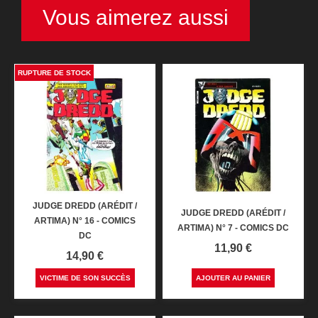
Vous aimerez aussi
RUPTURE DE STOCK
JUDGE DREDD (ARÉDIT /
JUDGE DREDD (ARÉDIT /
ARTIMA) N° 16 - COMICS
ARTIMA) N° 7 - COMICS DC
DC
Prix
11,90 €
Prix
14,90 €
VICTIME DE SON SUCCÈS
AJOUTER AU PANIER