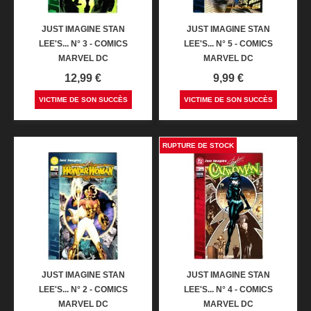
JUST IMAGINE STAN
JUST IMAGINE STAN
LEE'S... N° 3 - COMICS
LEE'S... N° 5 - COMICS
MARVEL DC
MARVEL DC
Prix
Prix
12,99 €
9,99 €
VICTIME DE SON SUCCÈS
VICTIME DE SON SUCCÈS
RUPTURE DE STOCK
JUST IMAGINE STAN
JUST IMAGINE STAN
LEE'S... N° 2 - COMICS
LEE'S... N° 4 - COMICS
MARVEL DC
MARVEL DC