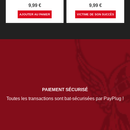
Prix
Prix
9,99 €
9,99 €
AJOUTER AU PANIER
VICTIME DE SON SUCCÈS
PAIEMENT SÉCURISÉ
Toutes les transactions sont bat-sécurisées par PayPlug !