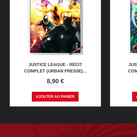
JUSTICE LEAGUE - RÉCIT
JUS
COMPLET (URBAN PRESSE)...
COM
Prix
8,90 €
AJOUTER AU PANIER