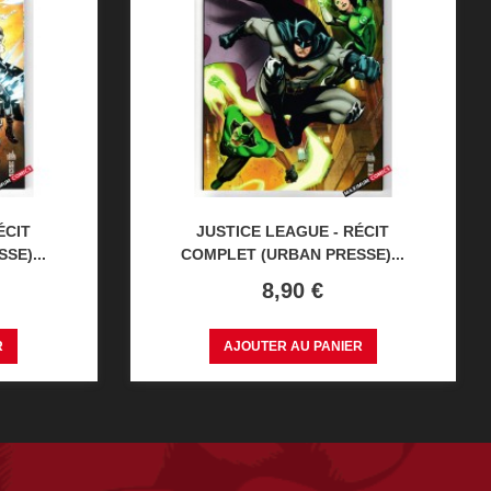
ÉCIT
JUSTICE LEAGUE - RÉCIT
SE)...
COMPLET (URBAN PRESSE)...
Prix
8,90 €
R
AJOUTER AU PANIER