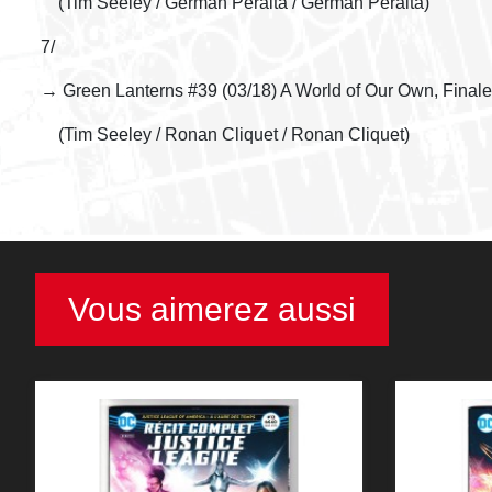
(Tim Seeley / Germán Peralta / Germán Peralta)
7/
→ Green Lanterns #39 (03/18) A World of Our Own, Finale
(Tim Seeley / Ronan Cliquet / Ronan Cliquet)
Vous aimerez aussi