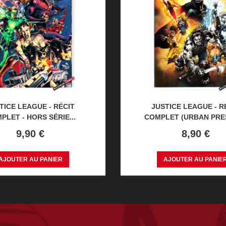
TICE LEAGUE - RÉCIT
JUSTICE LEAGUE - R
PLET - HORS SÉRIE...
COMPLET (URBAN PRES
Prix
Prix
9,90 €
8,90 €
AJOUTER AU PANIER
AJOUTER AU PANIE