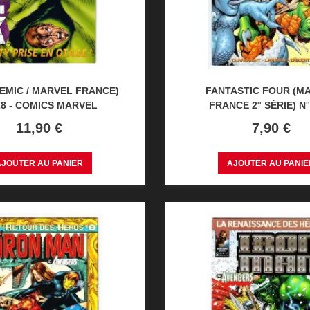
EMIC / MARVEL FRANCE)
FANTASTIC FOUR (M
28 - COMICS MARVEL
FRANCE 2° SÉRIE) N° 6
Prix
Prix
11,90 €
7,90 €
AJOUTER AU PANIER
AJOUTER AU PANIE