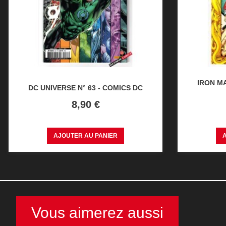
IRON MA
DC UNIVERSE N° 63 - COMICS DC
Prix
8,90 €
AJOUTER AU PANIER
Vous aimerez aussi