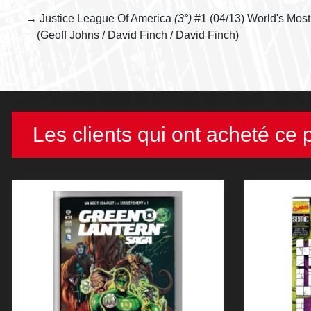
→ Justice League Of America
(3°)
#1 (04/13) World's Mos
(Geoff Johns / David Finch / David Finch)
Les clients qui ont acheté ce 