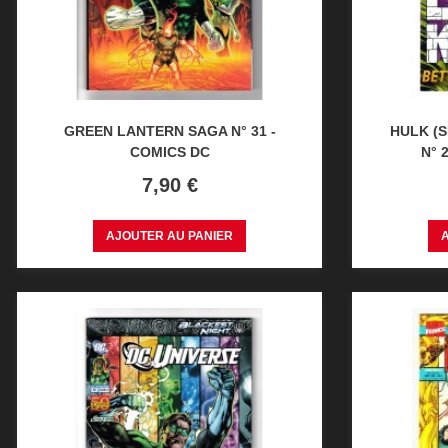
GREEN LANTERN SAGA N° 31 -
HULK (S
COMICS DC
N° 
Prix
7,90 €
AJOUTER AU PANIER