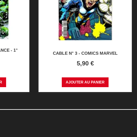
NCE - 1°
CABLE N° 3 - COMICS MARVEL
Prix
5,90 €
R
AJOUTER AU PANIER