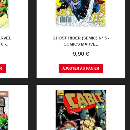
ARVEL
GHOST RIDER (SEMIC) N° 5 -
 -...
COMICS MARVEL
Prix
9,90 €
R
AJOUTER AU PANIER