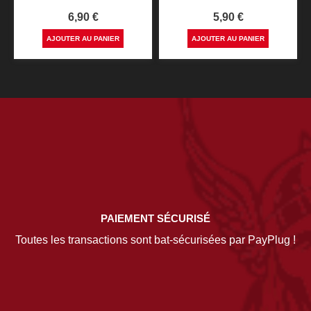
Prix
Prix
6,90 €
5,90 €
AJOUTER AU PANIER
AJOUTER AU PANIER
PAIEMENT SÉCURISÉ
Toutes les transactions sont bat-sécurisées par PayPlug !