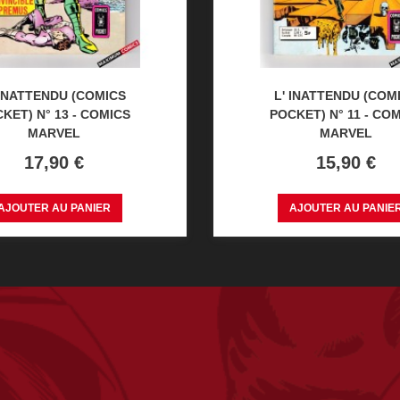
 INATTENDU (COMICS
L' INATTENDU (COM
KET) N° 13 - COMICS
POCKET) N° 11 - CO
MARVEL
MARVEL
Prix
Prix
17,90 €
15,90 €
AJOUTER AU PANIER
AJOUTER AU PANIE