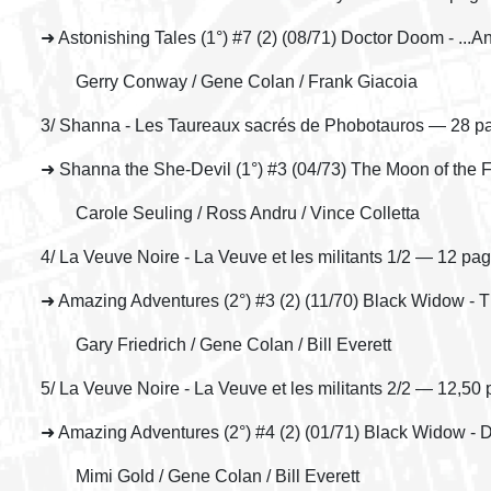
➜ Astonishing Tales (1°) #7 (2) (08/71) Doctor Doom - ...And
Gerry Conway / Gene Colan / Frank Giacoia
3/ Shanna - Les Taureaux sacrés de Phobotauros — 28 p
➜ Shanna the She-Devil (1°) #3 (04/73) The Moon of the F
Carole Seuling / Ross Andru / Vince Colletta
4/ La Veuve Noire - La Veuve et les militants 1/2 — 12 pa
➜ Amazing Adventures (2°) #3 (2) (11/70) Black Widow - T
Gary Friedrich / Gene Colan / Bill Everett
5/ La Veuve Noire - La Veuve et les militants 2/2 — 12,50
➜ Amazing Adventures (2°) #4 (2) (01/71) Black Widow - 
Mimi Gold / Gene Colan / Bill Everett