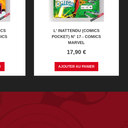
ICS
L' INATTENDU (COMICS
MICS
POCKET) N° 17 - COMICS
MARVEL
Prix
17,90 €
R
AJOUTER AU PANIER