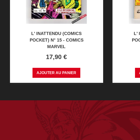
L' INATTENDU (COMICS
L'
POCKET) N° 15 - COMICS
POC
MARVEL
Prix
17,90 €
AJOUTER AU PANIER