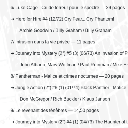
6/ Luke Cage - Cri de terreur pour le spectre — 29 pages
➜ Hero for Hire #4 (12/72) Cry Fear... Cry Phantom!
Archie Goodwin / Billy Graham / Billy Graham
7/ Intrusion dans la vie privée — 11 pages
➜ Journey into Mystery (2°) #5 (3) (06/73) An Invasion of P
John Albano, Marv Wolfman / Paul Reinman / Mike Es
8/ Pantherman - Malice et crimes nocturnes — 20 pages
➜ Jungle Action (2°) #8 (1) (01/74) Black Panther - Malic
Don McGregor / Rich Buckler / Klaus Janson
9/ Le revenant des ténèbres — 14,50 pages
➜ Journey into Mystery (2°) #4 (1) (04/73) The Haunter of 