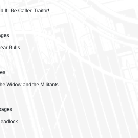
 If I Be Called Traitor!
ages
ear-Bulls
ges
he Widow and the Militants
 pages
Deadlock