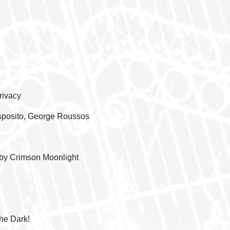
rivacy
posito, George Roussos
e by Crimson Moonlight
the Dark!